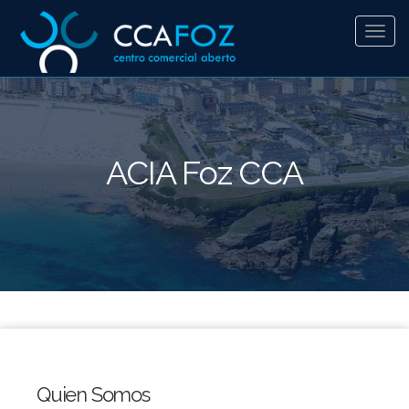
Pasar
al
Toggl
contenido
navig
principal
ACIA Foz CCA
Quien Somos